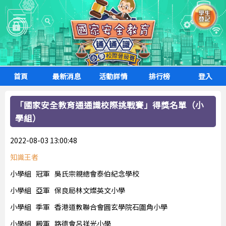
Toggle
navigation
首頁
最新消息
活動詳情
排行榜
登入
「國家安全教育通通識校際挑戰賽」得獎名單（小
學組）
2022-08-03 13:00:48
知識王者
小學組 冠軍 吳氏宗親總會泰伯紀念學校
小學組 亞軍 保良局林文燦英文小學
小學組 季軍 香港道教聯合會圓玄學院石圍角小學
小學組 殿軍 路德會呂祥光小學