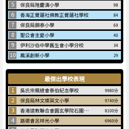
5
保良局陸慶濤小學
98
6
香海正覺蓮社佛教正覺蓮社學校
84
7
保良局錦泰小學
69
8
聖公會主愛小學
40
9
伊利沙伯中學舊生會小學分校
34
10
鳳溪創新小學
29
最傑出學校表現
1
吳氏宗親總會泰伯紀念學校
9980分
2
保良局林文燦英文小學
9740分
3
香港道教聯合會圓玄學院石圍角小學
8100分
4
路德會呂祥光小學
6960分