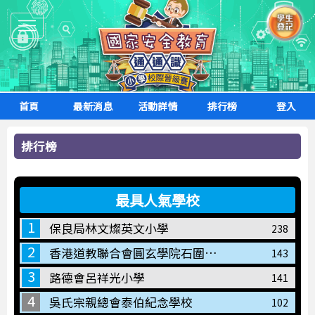
Toggle
navigation
首頁
最新消息
活動詳情
排行榜
登入
排行榜
最具人氣學校
1
保良局林文燦英文小學
238
2
香港道教聯合會圓玄學院石圍角小學
143
3
路德會呂祥光小學
141
4
吳氏宗親總會泰伯紀念學校
102